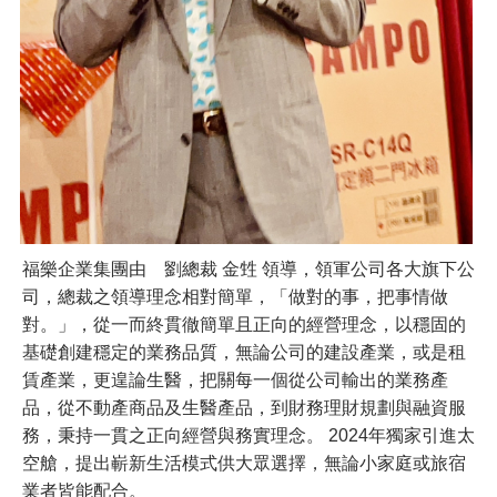
福樂企業集團由 劉總裁 金甡 領導，領軍公司各大旗下公
司，總裁之領導理念相對簡單，「做對的事，把事情做
對。」，從一而終貫徹簡單且正向的經營理念，以穩固的
基礎創建穩定的業務品質，無論公司的建設產業，或是租
賃產業，更遑論生醫，把關每一個從公司輸出的業務產
品，從不動產商品及生醫產品，到財務理財規劃與融資服
務，秉持一貫之正向經營與務實理念。 2024年獨家引進太
空艙，提出嶄新生活模式供大眾選擇，無論小家庭或旅宿
業者皆能配合。